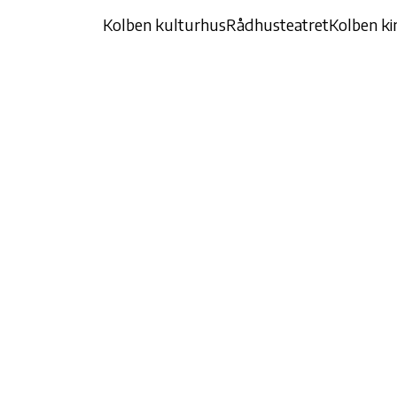
Kolben kulturhus
Rådhusteatret
Kolben ki