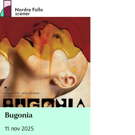
Hopp
til
innhold
Bugonia
11. nov 2025