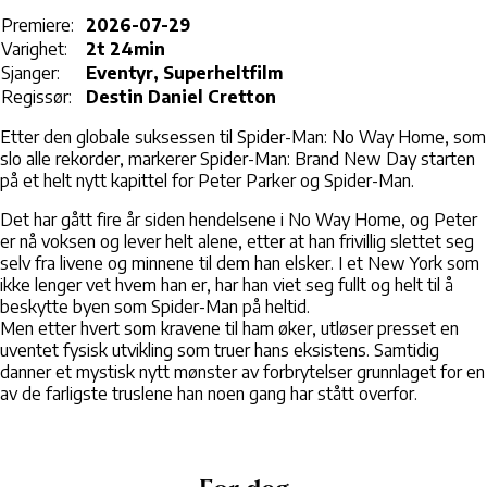
Premiere:
2026-07-29
Varighet:
2t 24min
Sjanger:
Eventyr, Superheltfilm
Regissør:
Destin Daniel Cretton
Etter den globale suksessen til Spider-Man: No Way Home, som
slo alle rekorder, markerer Spider-Man: Brand New Day starten
på et helt nytt kapittel for Peter Parker og Spider-Man.
Det har gått fire år siden hendelsene i No Way Home, og Peter
er nå voksen og lever helt alene, etter at han frivillig slettet seg
selv fra livene og minnene til dem han elsker. I et New York som
ikke lenger vet hvem han er, har han viet seg fullt og helt til å
beskytte byen som Spider-Man på heltid.
Men etter hvert som kravene til ham øker, utløser presset en
uventet fysisk utvikling som truer hans eksistens. Samtidig
danner et mystisk nytt mønster av forbrytelser grunnlaget for en
av de farligste truslene han noen gang har stått overfor.