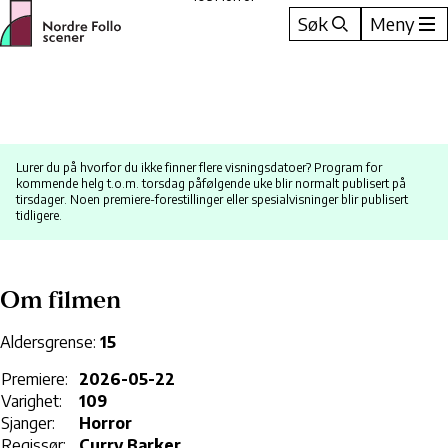
Hopp
Søk
Meny
til
innhold
Lurer du på hvorfor du ikke finner flere visningsdatoer? Program for
kommende helg t.o.m. torsdag påfølgende uke blir normalt publisert på
tirsdager. Noen premiere-forestillinger eller spesialvisninger blir publisert
tidligere.
Om filmen
Aldersgrense:
15
Premiere:
2026-05-22
Varighet:
109
Sjanger:
Horror
Regissør:
Curry Barker