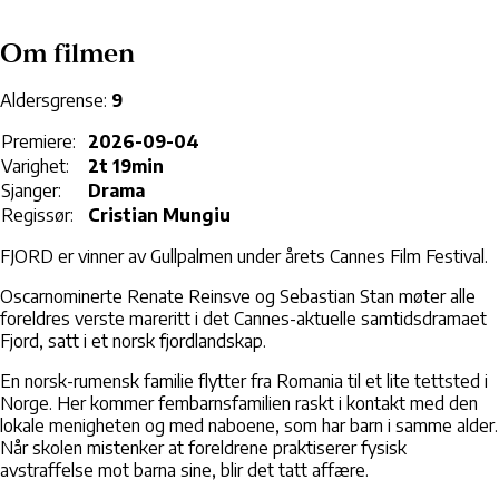
Om filmen
Aldersgrense:
9
Premiere:
2026-09-04
Varighet:
2t 19min
Sjanger:
Drama
Regissør:
Cristian Mungiu
FJORD er vinner av Gullpalmen under årets Cannes Film Festival.
Oscarnominerte Renate Reinsve og Sebastian Stan møter alle
foreldres verste mareritt i det Cannes-aktuelle samtidsdramaet
Fjord, satt i et norsk fjordlandskap.
En norsk-rumensk familie flytter fra Romania til et lite tettsted i
Norge. Her kommer fembarnsfamilien raskt i kontakt med den
lokale menigheten og med naboene, som har barn i samme alder.
Når skolen mistenker at foreldrene praktiserer fysisk
avstraffelse mot barna sine, blir det tatt affære.