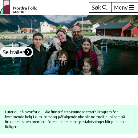
Hopp
Søk
Meny
til
innhold
Se trailer
FJORD
2t 19min
Drama
Lurer du på hvorfor du ikke finner flere visningsdatoer? Program for
kommende helg t.o.m. torsdag påfølgende uke blir normalt publisert på
tirsdager. Noen premiere-forestillinger eller spesialvisninger blir publisert
tidligere.