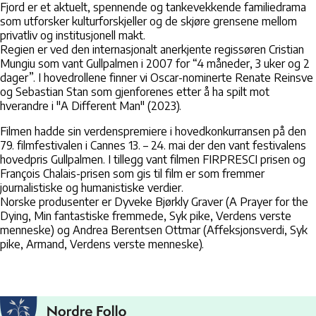
Fjord er et aktuelt, spennende og tankevekkende familiedrama
som utforsker kulturforskjeller og de skjøre grensene mellom
privatliv og institusjonell makt.
Regien er ved den internasjonalt anerkjente regissøren Cristian
Mungiu som vant Gullpalmen i 2007 for “4 måneder, 3 uker og 2
dager”. I hovedrollene finner vi Oscar-nominerte Renate Reinsve
og Sebastian Stan som gjenforenes etter å ha spilt mot
hverandre i "A Different Man" (2023).
Filmen hadde sin verdenspremiere i hovedkonkurransen på den
79. filmfestivalen i Cannes 13. – 24. mai der den vant festivalens
hovedpris Gullpalmen. I tillegg vant filmen FIRPRESCI prisen og
François Chalais-prisen som gis til film er som fremmer
journalistiske og humanistiske verdier.
Norske produsenter er Dyveke Bjørkly Graver (A Prayer for the
Dying, Min fantastiske fremmede, Syk pike, Verdens verste
menneske) og Andrea Berentsen Ottmar (Affeksjonsverdi, Syk
pike, Armand, Verdens verste menneske).