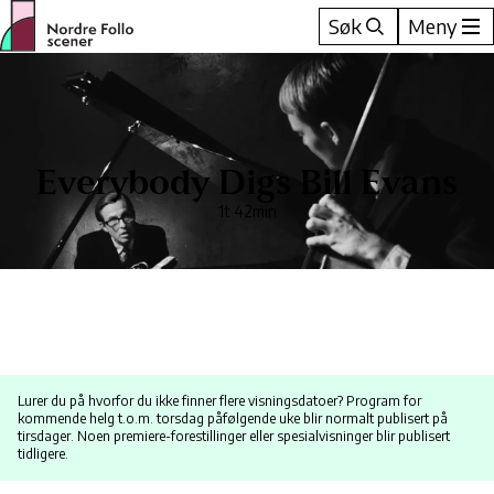
Hopp
Søk
Meny
til
innhold
Everybody Digs Bill Evans
1t 42min
Lurer du på hvorfor du ikke finner flere visningsdatoer? Program for
kommende helg t.o.m. torsdag påfølgende uke blir normalt publisert på
tirsdager. Noen premiere-forestillinger eller spesialvisninger blir publisert
tidligere.