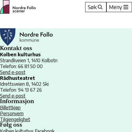
Hopp
Søk
Meny
til
innhold
Kontakt oss
Kolben kulturhus
Strandliveien 1, 1410 Kolbotn
Telefon: 66 81 50 00
Send e-post
Rådhusteatret
Idrettsveien 8, 1402 Ski
Telefon: 94 13 67 26
Send e-post
Informasjon
Billettkjøp
Personvern
Tilgjengelighet
Følg oss
Kolben kulturhus Facebook