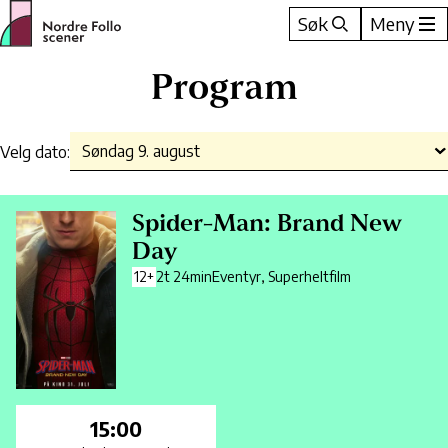
Hopp
Søk
Meny
til
innhold
Program
Velg dato:
Spider-Man: Brand New
Day
12+
2t 24min
Eventyr, Superheltfilm
15:00