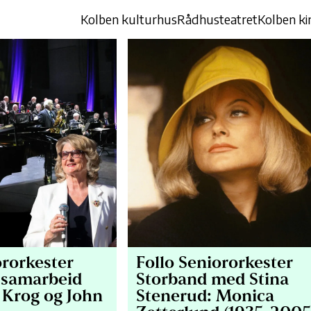
Kolben kulturhus
Rådhusteatret
Kolben ki
ororkester
Follo Seniororkester
 samarbeid
Storband med Stina
 Krog og John
Stenerud: Monica