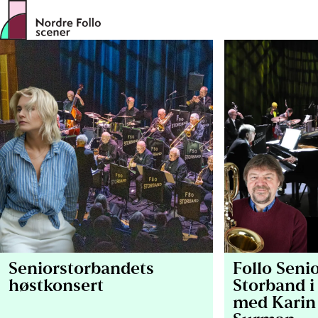
Hopp
til
innhold
Seniorstorbandets
Follo Seni
høstkonsert
Storband i
med Karin