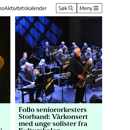
no
Aktivitetskalender
Søk
Meny
Follo seniororkesters
Storband: Vårkonsert
med unge solister fra