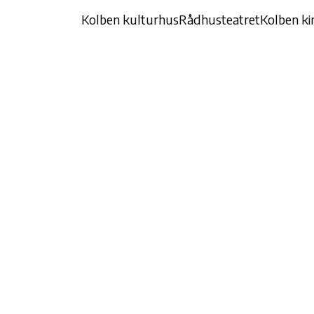
Kolben kulturhus
Rådhusteatret
Kolben ki