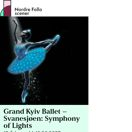
Hopp
til
innhold
Grand Kyiv Ballet –
Svanesjøen: Symphony
of Lights