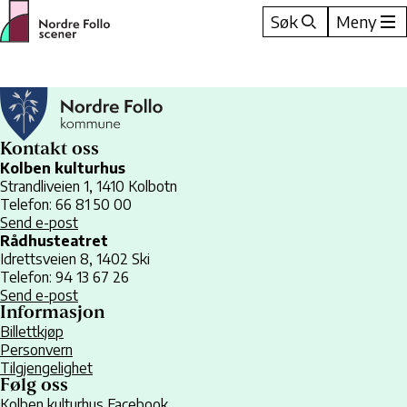
Hopp
Søk
Meny
til
innhold
Kontakt oss
Kolben kulturhus
Strandliveien 1, 1410 Kolbotn
Telefon: 66 81 50 00
Send e-post
Rådhusteatret
Idrettsveien 8, 1402 Ski
Telefon: 94 13 67 26
Send e-post
Informasjon
Billettkjøp
Personvern
Tilgjengelighet
Følg oss
Kolben kulturhus Facebook