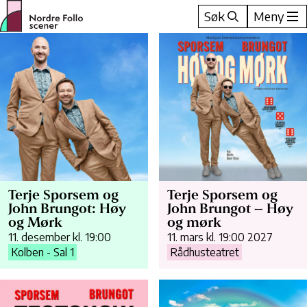
Hopp
Søk
Meny
til
innhold
Terje Sporsem og
Terje Sporsem og
John Brungot: Høy
John Brungot – Høy
og Mørk
og mørk
11. desember kl. 19:00
11. mars kl. 19:00 2027
Kolben - Sal 1
Rådhusteatret