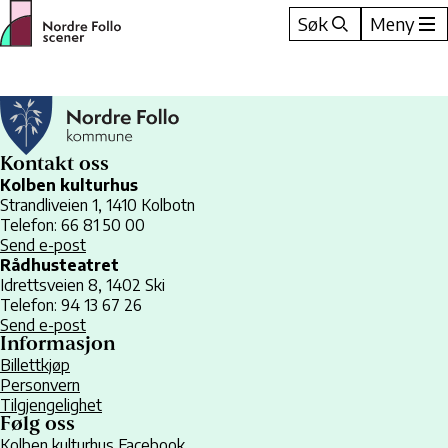
Hopp
Søk
Meny
til
innhold
Kontakt oss
Kolben kulturhus
Strandliveien 1, 1410 Kolbotn
Telefon: 66 81 50 00
Send e-post
Rådhusteatret
Idrettsveien 8, 1402 Ski
Telefon: 94 13 67 26
Send e-post
Informasjon
Billettkjøp
Personvern
Tilgjengelighet
Følg oss
Kolben kulturhus Facebook