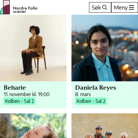
Hopp
Søk
Meny
til
innhold
Beharie
Daniela Reyes
11. november kl. 19:00
8. mars
Kolben - Sal 2
Kolben - Sal 2