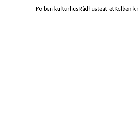
Kolben kulturhus
Rådhusteatret
Kolben ki