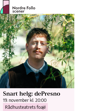
Hopp
til
innhold
Snart helg: dePresno
19. november kl. 20:00
Rådhusteatrets foajé