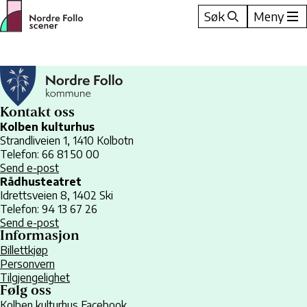
Hopp
Søk
Meny
til
innhold
Kontakt oss
Kolben kulturhus
Strandliveien 1, 1410 Kolbotn
Telefon: 66 81 50 00
Send e-post
Rådhusteatret
Idrettsveien 8, 1402 Ski
Telefon: 94 13 67 26
Send e-post
Informasjon
Billettkjøp
Personvern
Tilgjengelighet
Følg oss
Kolben kulturhus Facebook