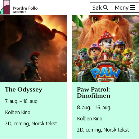
Hopp
Søk
Meny
til
innhold
The Odyssey
Paw Patrol:
Dinofilmen
7. aug. – 16. aug.
8. aug. – 16. aug.
Kolben Kino
Kolben Kino
2D, coming, Norsk tekst
2D, coming, Norsk tekst