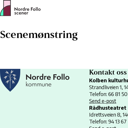
Hopp
til
innhold
Scenemønstring
Kontakt oss
Kolben kulturh
Strandliveien 1, 
Telefon: 66 81 50
Send e-post
Rådhusteatret
Idrettsveien 8, 1
Telefon: 94 13 67