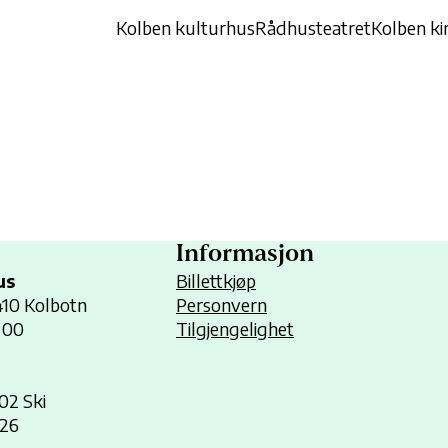
Kolben kulturhus
Rådhusteatret
Kolben ki
Informasjon
us
Billettkjøp
1410 Kolbotn
Personvern
 00
Tilgjengelighet
402 Ski
 26