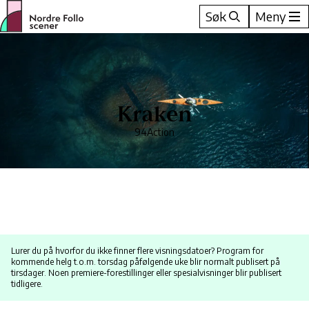
Hopp
Søk
Meny
til
innhold
Kraken
94
Action
Lurer du på hvorfor du ikke finner flere visningsdatoer? Program for
kommende helg t.o.m. torsdag påfølgende uke blir normalt publisert på
tirsdager. Noen premiere-forestillinger eller spesialvisninger blir publisert
tidligere.