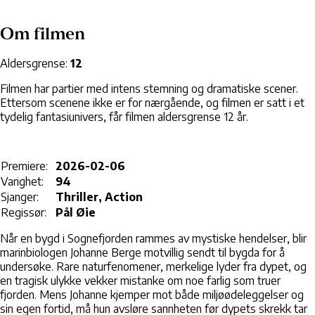
Om filmen
Aldersgrense:
12
Filmen har partier med intens stemning og dramatiske scener.
Ettersom scenene ikke er for nærgående, og filmen er satt i et
tydelig fantasiunivers, får filmen aldersgrense 12 år.
Premiere:
2026-02-06
Varighet:
94
Sjanger:
Thriller, Action
Regissør:
Pål Øie
Når en bygd i Sognefjorden rammes av mystiske hendelser, blir
marinbiologen Johanne Berge motvillig sendt til bygda for å
undersøke. Rare naturfenomener, merkelige lyder fra dypet, og
en tragisk ulykke vekker mistanke om noe farlig som truer
fjorden. Mens Johanne kjemper mot både miljøødeleggelser og
sin egen fortid, må hun avsløre sannheten før dypets skrekk tar