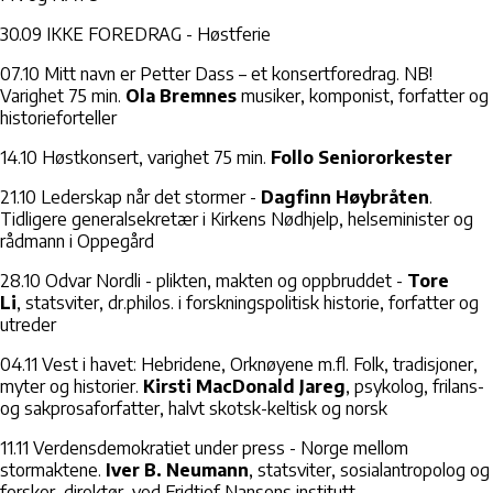
30.09 IKKE FOREDRAG - Høstferie
07.10 Mitt navn er Petter Dass – et konsertforedrag. NB!
Varighet 75 min.
Ola Bremnes
musiker, komponist, forfatter og
historieforteller
14.10 Høstkonsert, varighet 75 min.
Follo Seniororkester
21.10 Lederskap når det stormer -
Dagfinn Høybråten
.
Tidligere generalsekretær i Kirkens Nødhjelp, helseminister og
rådmann i Oppegård
28.10 Odvar Nordli - plikten, makten og oppbruddet -
Tore
Li
, statsviter, dr.philos. i forskningspolitisk historie, forfatter og
utreder
04.11 Vest i havet: Hebridene, Orknøyene m.fl. Folk, tradisjoner,
myter og historier.
Kirsti MacDonald Jareg
, psykolog, frilans-
og sakprosaforfatter, halvt skotsk-keltisk og norsk
11.11 Verdensdemokratiet under press - Norge mellom
stormaktene.
Iver B. Neumann
, statsviter, sosialantropolog og
forsker, direktør, ved Fridtjof Nansens institutt