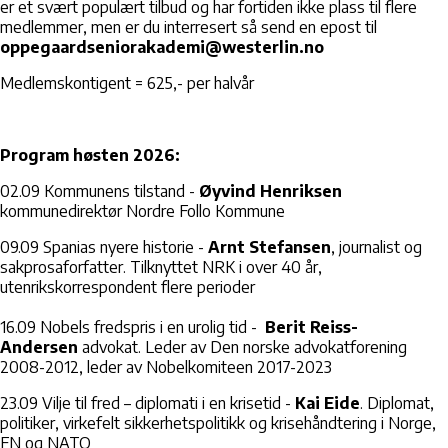
er et svært populært tilbud og har fortiden ikke plass til flere
medlemmer, men er du interresert så send en epost til
oppegaardseniorakademi@westerlin.no
Medlemskontigent = 625,- per halvår
Program høsten 2026:
02.09 Kommunens tilstand -
Øyvind Henriksen
kommunedirektør Nordre Follo Kommune
09.09 Spanias nyere historie -
Arnt Stefansen
, journalist og
sakprosaforfatter. Tilknyttet NRK i over 40 år,
utenrikskorrespondent flere perioder
16.09 Nobels fredspris i en urolig tid -
Berit Reiss-
Andersen
advokat. Leder av Den norske advokatforening
2008-2012, leder av Nobelkomiteen 2017-2023
23.09 Vilje til fred – diplomati i en krisetid -
Kai Eide
. Diplomat,
politiker, virkefelt sikkerhetspolitikk og krisehåndtering i Norge,
FN og NATO