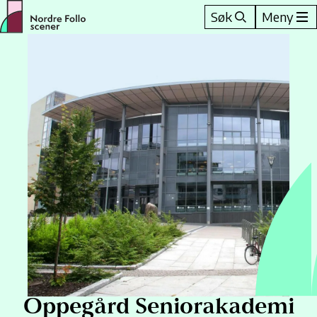
Hopp
Søk
Meny
til
innhold
Oppegård Seniorakademi