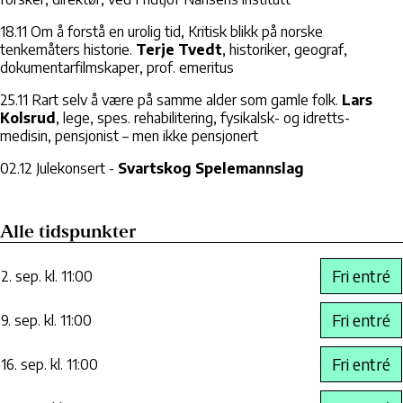
18.11 Om å forstå en urolig tid, Kritisk blikk på norske
tenkemåters historie.
Terje Tvedt
, historiker, geograf,
dokumentarfilmskaper, prof. emeritus
25.11 Rart selv å være på samme alder som gamle folk.
Lars
Kolsrud
, lege, spes. rehabilitering, fysikalsk- og idretts-
medisin, pensjonist – men ikke pensjonert
02.12 Julekonsert -
Svartskog Spelemannslag
Alle tidspunkter
Fri entré
2. sep. kl. 11:00
Fri entré
9. sep. kl. 11:00
Fri entré
16. sep. kl. 11:00