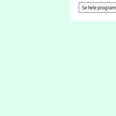
Se hele progra
Ingebjørg Hippe, Vigdis Langeggen, Stine S. Norheim og Ingrid B. Tarebø
Billettpris inkluderer programhefte.
Vi informerer om garderobeplikt på alle våre arrangement.
Alle tidspunkter
16. apr. kl. 19:00
17. apr. kl. 16:30
17. apr. kl. 19:30