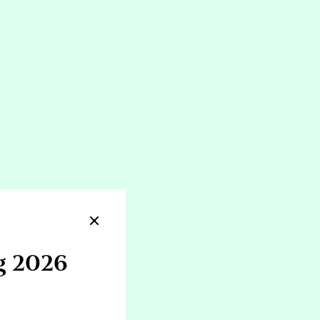
200kr - 300kr
Se 3 tidspunkter
ng 2026