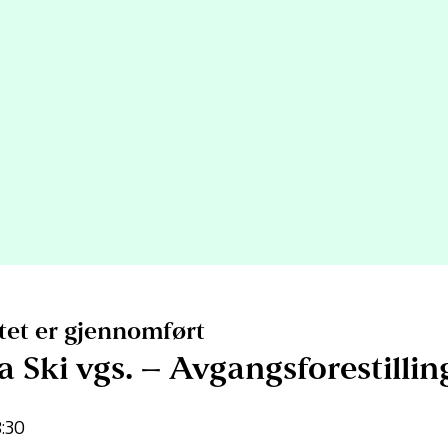
Pris:
 med en helaftens forestilling.
 seg over å kunne være tilbake
lling der hele danselinja er
eg på forestillingen, som vil være vårens store høydepunkt.
et er gjennomført
a Ski vgs. – Avgangsforestilli
8:30