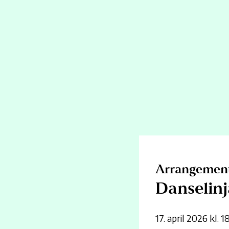
Danselinja ved Ski vgs. er tilbake i Kolben
Alle skolens danseelever og lærere gleder
her i Kolben, og sette opp en felles foresti
samlet på scenen.
Årets avgangskull er 12 flotte dansejenter. De gleder seg til å sette sitt pr
Arrangement
Forestillingen vil inneholde et bredt spekter av ulike dansestiler.
Danselinj
17. april 2026 kl. 1
Skolens dansepedagoger og koreografer: