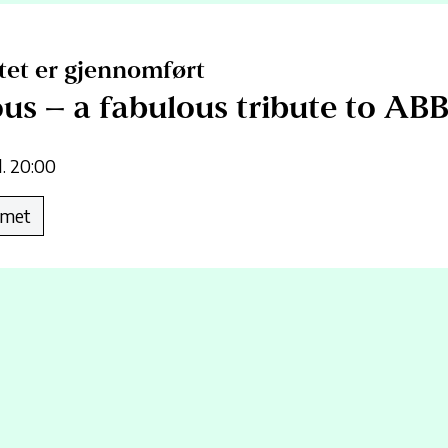
et er gjennomført
us – a fabulous tribute to AB
Pris:
l. 20:00
mmet
kulære ABBA-show – en kveld fylt med
til de største klassikerne!
!