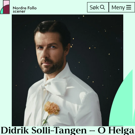
Hopp
Søk
Meny
til
innhold
Didrik Solli-Tangen – O Helga