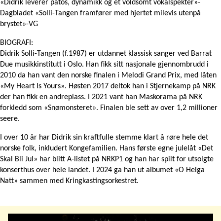
«Didrik leverer patos, dynamikk og et voldsomt vokalspekter»-
Dagbladet «Solli-Tangen framfører med hjertet milevis utenpå
brystet»-VG
BIOGRAFI:
Didrik Solli-Tangen (f.1987) er utdannet klassisk sanger ved Barrat
Due musikkinstitutt i Oslo. Han fikk sitt nasjonale gjennombrudd i
2010 da han vant den norske finalen i Melodi Grand Prix, med låten
«My Heart Is Yours». Høsten 2017 deltok han i Stjernekamp på NRK
der han fikk en andreplass. I 2021 vant han Maskorama på NRK
forkledd som «Snømonsteret». Finalen ble sett av over 1,2 millioner
seere.
I over 10 år har Didrik sin kraftfulle stemme klart å røre hele det
norske folk, inkludert Kongefamilien. Hans første egne julelåt «Det
Skal Bli Jul» har blitt A-listet på NRKP1 og han har spilt for utsolgte
konserthus over hele landet. I 2024 ga han ut albumet «O Helga
Natt» sammen med Kringkastingsorkestret.