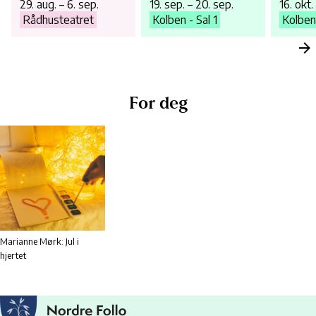
29. aug. – 6. sep.
19. sep. – 20. sep.
16. okt.
Rådhusteatret
Kolben - Sal 1
Kolben 
For deg
Marianne Mørk: Jul i
hjertet