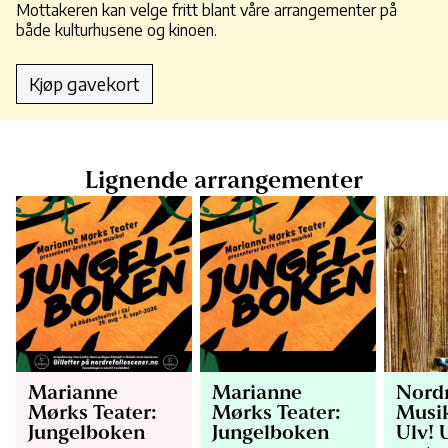
Mottakeren kan velge fritt blant våre arrangementer på
både kulturhusene og kinoen.
Kjøp gavekort
Lignende arrangementer
Marianne
Marianne
Nordr
Mørks Teater:
Mørks Teater:
Musik
Jungelboken
Jungelboken
Ulv! 