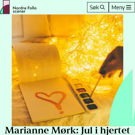
Hopp
Søk
Meny
til
innhold
Marianne Mørk: Jul i hjertet