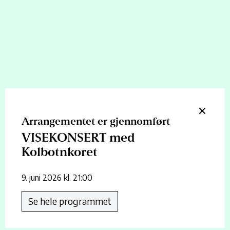
Kolbotnkoret
9. juni
Kolben - Sal 2
Pris:
310kr
Kjøp billett
Arrangementet er gjennomført
Kolbotnkoret hyller noen av våre norske
VISEKONSERT med
visesangere.
Kolbotnkoret
Kolbotnkoret inviterer til visekonsert. Det blir sanger av kjente
9. juni 2026 kl. 21:00
og kjære visesangere som Halvdan Sivertsen, Rolf Løvland, Jan
Eggum, Anne Grete Preus, Alf Prøysen. Ole Paus, Lillebjørn
Se hele programmet
Nilsen med flere. I tillegg har vi vår egen trubadur i koret, som vil
fremføre et par av sine egne viser. Dirigent er Ståle Langhelle. Vi
har også med band bestående av Christian Lund, Johan Nils Os