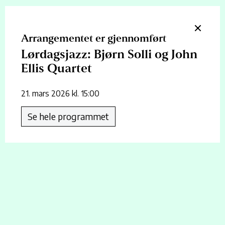
23 land sammen med mange av verdens ledende jazzmusikere.
Han bodde i New York i flere år, hvor han spilte på steder som
Smalls, 55 Bar, Dizzy’s, Blues Alley (DC) og Smoke, sammen
Arrangementet er gjennomført
med musikere som Bill Stewart, Seamus Blake, Ben Wendel,
Aaron Parks m.fl.
Lørdagsjazz: Bjørn Solli og John
Her møtte han også en av de aller beste saksofonistene i New
Ellis Quartet
York: John Ellis, som har spilt med artister som Robert Glasper,
Norah Jones, Lonnie Smith, Brian Blade, Sting, Charlie Hunter,
21. mars 2026 kl. 15:00
Branford og Wynton Marsalis, og mange flere.
Se hele programmet
Siden 2021 har Solli og Ellis gjennomført en rekke turneer i Norge
og gitt ut tre album sammen, og de kommer nå til Ski med sin
kvartett for å spille låter fra deres kommende album «Sounds
Made Up». Med seg har de det største bass-talentet vi har sett
i Norge på mange år, Johannes Elnan, samt Lørdagsjazz-kurator
og trommeslager Frederik Villmow.
Lørdagsjazz på Rådhusteatret i Ski presenteres i samarbeid med
Jazz Music Norway, og støttes av FFUK, Norsk Jazzforum, og
Nordre Follo kommune.
Lørdagsjazz i Ski med Bjørn Solli & John Ellis Quartet