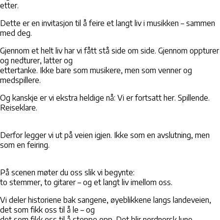
etter.
Dette er en invitasjon til å feire et langt liv i musikken – sammen
med deg.
Gjennom et helt liv har vi fått stå side om side. Gjennom oppturer
og nedturer, latter og
ettertanke. Ikke bare som musikere, men som venner og
medspillere.
Og kanskje er vi ekstra heldige nå: Vi er fortsatt her. Spillende.
Reiseklare.
Derfor legger vi ut på veien igjen. Ikke som en avslutning, men
som en feiring.
På scenen møter du oss slik vi begynte:
to stemmer, to gitarer – og et langt liv imellom oss.
Vi deler historiene bak sangene, øyeblikkene langs landeveien,
det som fikk oss til å le – og
det som fikk oss til å stoppe opp. Det blir nordnorsk lune,