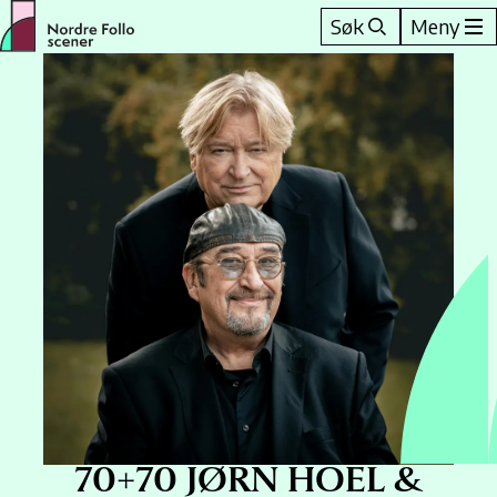
Hopp
Søk
Meny
til
innhold
70+70 JØRN HOEL &