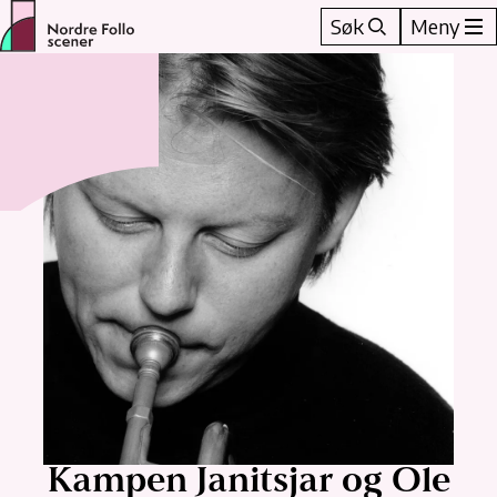
Hopp
Søk
Meny
til
innhold
Kampen Janitsjar og Ole