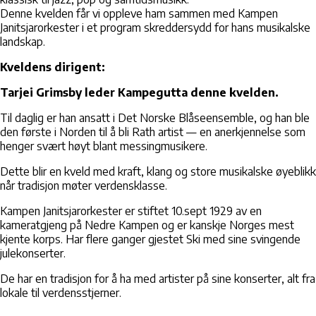
Denne kvelden får vi oppleve ham sammen med Kampen
Janitsjarorkester i et program skreddersydd for hans musikalske
landskap.
Kveldens dirigent:
Tarjei Grimsby leder Kampegutta denne kvelden.
Til daglig er han ansatt i Det Norske Blåseensemble, og han ble
den første i Norden til å bli Rath artist — en anerkjennelse som
henger svært høyt blant messingmusikere.
Dette blir en kveld med kraft, klang og store musikalske øyeblikk
når tradisjon møter verdensklasse.
Kampen Janitsjarorkester er stiftet 10.sept 1929 av en
kameratgjeng på Nedre Kampen og er kanskje Norges mest
kjente korps. Har flere ganger gjestet Ski med sine svingende
julekonserter.
De har en tradisjon for å ha med artister på sine konserter, alt fra
lokale til verdensstjerner.