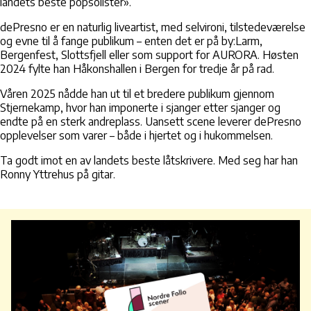
landets beste popsolister».
dePresno er en naturlig liveartist, med selvironi, tilstedeværelse
og evne til å fange publikum – enten det er på by:Larm,
Bergenfest, Slottsfjell eller som support for AURORA. Høsten
2024 fylte han Håkonshallen i Bergen for tredje år på rad.
Våren 2025 nådde han ut til et bredere publikum gjennom
Stjernekamp, hvor han imponerte i sjanger etter sjanger og
endte på en sterk andreplass. Uansett scene leverer dePresno
opplevelser som varer – både i hjertet og i hukommelsen.
Ta godt imot en av landets beste låtskrivere. Med seg har han
Ronny Yttrehus på gitar.