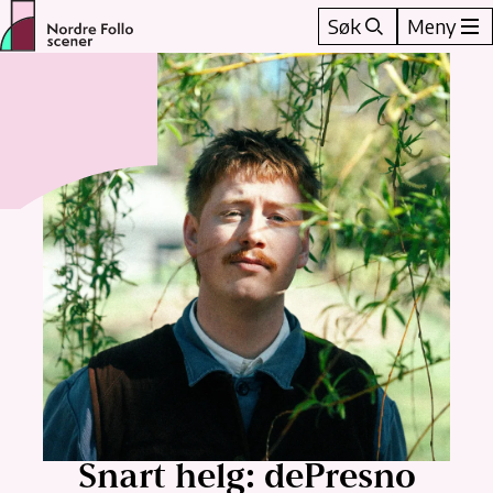
Hopp
Søk
Meny
til
innhold
Snart helg: dePresno