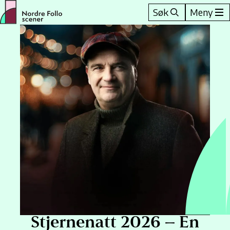
Hopp
Søk
Meny
til
innhold
Stjernenatt 2026 – En