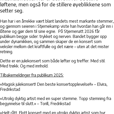
løftene, men også for de stillere øyeblikkene som
setter seg.
Han har i en årrekke vært blant landets mest markante stemmer,
og gjennom seieren i Stjernekamp viste han hvordan han går inn i
låtene og gjør dem til sine egne. På Stjernenatt 2026 får
publikum begge sider: trykket og nerven. Bandet bygger opp
under dynamikken, og sammen skaper de en konsert som
veksler mellom det kraftfulle og det nære – uten at det mister
retning.
Dette er en julekonsert som både løfter og treffer. Med stil.
Med trøkk. Og med innhold.
Tilbakemeldinger fra publikum 2025:
«Magisk julekonsert! Den beste konsertopplevelse!!»
– Elvira,
Fredrikstad
«Utrolig dyktig artist med en super stemme. Topp stemning fra
begynnelse til slutt.»
– Torill, Fredrikstad
«Helt rått. Flott konsert med en utrolig dyktig artist som byr