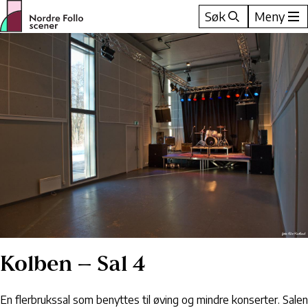
Hopp
Søk
Meny
til
innhold
Kolben – Sal 4
En flerbrukssal som benyttes til øving og mindre konserter. Salen