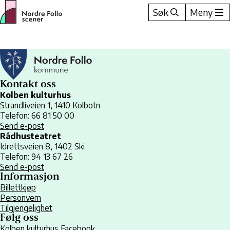
Hopp
Søk
Meny
til
innhold
Kontakt oss
Kolben kulturhus
Strandliveien 1, 1410 Kolbotn
Telefon: 66 81 50 00
Send e-post
Rådhusteatret
Idrettsveien 8, 1402 Ski
Telefon: 94 13 67 26
Send e-post
Informasjon
Billettkjøp
Personvern
Tilgjengelighet
Følg oss
Kolben kulturhus Facebook