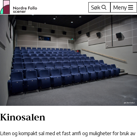
Hopp
Søk
Meny
til
innhold
Kinosalen
Liten og kompakt sal med et fast amfi og muligheter for bruk av