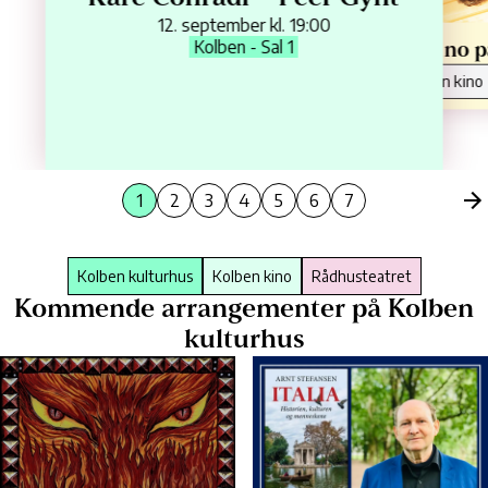
12. september kl. 19:00
Kolben - Sal 1
Sommer og kino p
Kolben kino
1
2
3
4
5
6
7
Kolben kulturhus
Kolben kino
Rådhusteatret
Kommende arrangementer på Kolben
kulturhus