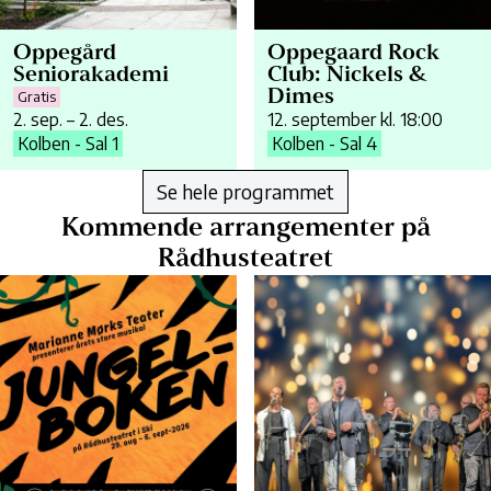
Oppegård
Oppegaard Rock
Seniorakademi
Club: Nickels &
Dimes
Gratis
2. sep. – 2. des.
12. september kl. 18:00
Kolben - Sal 1
Kolben - Sal 4
Se hele programmet
Kommende arrangementer på
Rådhusteatret