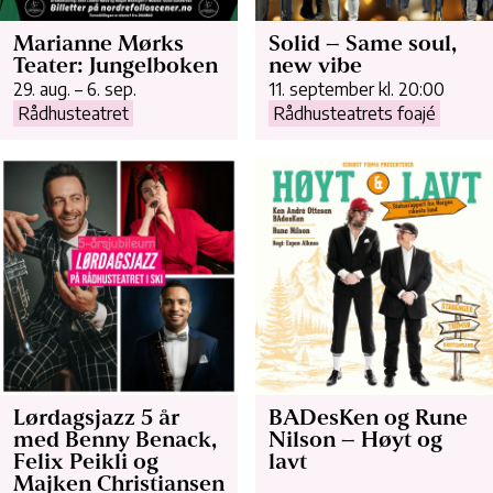
Marianne Mørks
Solid – Same soul,
Teater: Jungelboken
new vibe
29. aug. – 6. sep.
11. september kl. 20:00
Rådhusteatret
Rådhusteatrets foajé
Lørdagsjazz 5 år
BADesKen og Rune
med Benny Benack,
Nilson – Høyt og
Felix Peikli og
lavt
Majken Christiansen