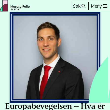
Hopp
Søk
Meny
til
innhold
Europabevegelsen – Hva er