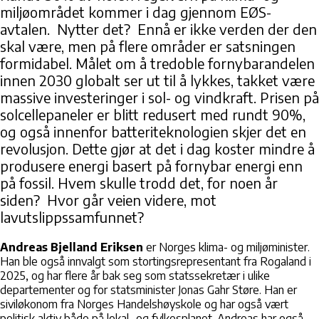
miljøområdet kommer i dag gjennom EØS-
avtalen. Nytter det? Ennå er ikke verden der den
skal være, men på flere områder er satsningen
formidabel. Målet om å tredoble fornybarandelen
innen 2030 globalt ser ut til å lykkes, takket være
massive investeringer i sol- og vindkraft. Prisen på
solcellepaneler er blitt redusert med rundt 90%,
og også innenfor batteriteknologien skjer det en
revolusjon. Dette gjør at det i dag koster mindre å
produsere energi basert på fornybar energi enn
på fossil. Hvem skulle trodd det, for noen år
siden? Hvor går veien videre, mot
lavutslippssamfunnet?
Andreas Bjelland Eriksen
er Norges klima- og miljøminister.
Han ble også innvalgt som stortingsrepresentant fra Rogaland i
2025, og har flere år bak seg som statssekretær i ulike
departementer og for statsminister Jonas Gahr Støre. Han er
siviløkonom fra Norges Handelshøyskole og har også vært
politisk aktiv både på lokal- og fylkesplanet. Andreas har også